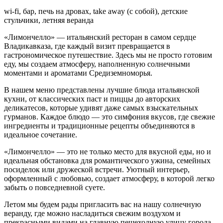
wi-fi, бар, печь на дровах, take away (с собой), детские
стульчики, летняя веранда
«Лимончелло» — итальянский ресторан в самом сердце
Владикавказа, где каждый визит превращается в
гастрономическое путешествие. Здесь мы не просто готовим
еду, мы создаем атмосферу, наполненную солнечными
моментами и ароматами Средиземноморья.
В нашем меню представлены лучшие блюда итальянской
кухни, от классических паст и пиццы до авторских
деликатесов, которые удивят даже самых взыскательных
гурманов. Каждое блюдо — это симфония вкусов, где свежие
ингредиенты и традиционные рецепты объединяются в
идеальное сочетание.
«Лимончелло» — это не только место для вкусной еды, но и
идеальная обстановка для романтического ужина, семейных
посиделок или дружеской встречи. Уютный интерьер,
оформленный с любовью, создает атмосферу, в которой легко
забыть о повседневной суете.
Летом мы будем рады пригласить вас на нашу солнечную
веранду, где можно насладиться свежим воздухом и
прекрасными видами на главную пешеходную улицу города,