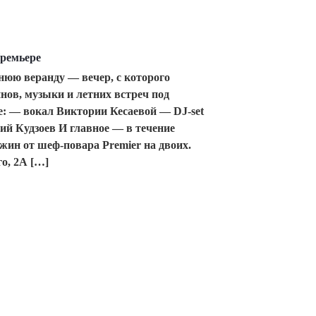
ремьере
нюю веранду — вечер, с которого
нов, музыки и летних встреч под
: — вокал Виктории Кесаевой — DJ-set
 Кудзоев И главное — в течение
жин от шеф-повара Premier на двоих.
о, 2А […]