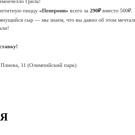
имончелло Гриль!
ппетитную пиццу
«Пеперони»
всего за
290₽
вместо 500₽.
тянущийся сыр — мы знаем, что вы давно об этом мечтал
али!
ставку!
 Плиева, 11 (Олимпийский парк)
ИЯ