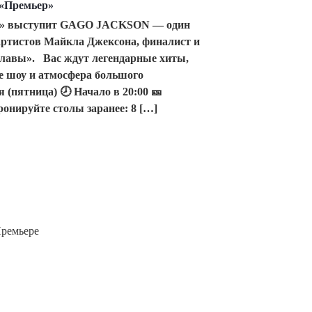
«Премьер»
ер» выступит GAGO JACKSON — один
артистов Майкла Джексона, финалист и
славы». Вас ждут легендарные хиты,
е шоу и атмосфера большого
я (пятница) 🕗 Начало в 20:00 🎫
ронируйте столы заранее: 8 […]