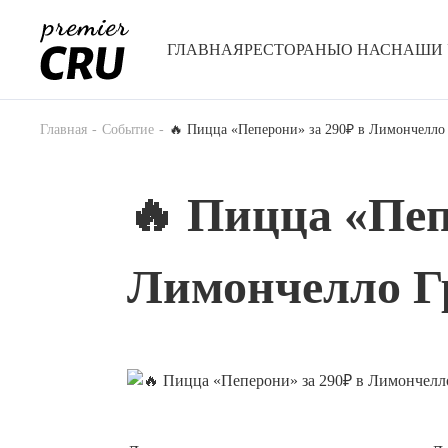
ГЛАВНАЯ
РЕСТОРАНЫ
О НАС
НАШИ 
Главная
Событие
🔥 Пицца «Пеперони» за 290₽ в Лимончелло
🔥 Пицца «Пеп
Лимончелло Г