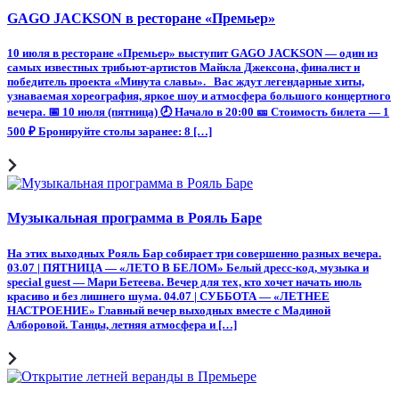
GAGO JACKSON в ресторане «Премьер»
10 июля в ресторане «Премьер» выступит GAGO JACKSON — один из
самых известных трибьют-артистов Майкла Джексона, финалист и
победитель проекта «Минута славы». Вас ждут легендарные хиты,
узнаваемая хореография, яркое шоу и атмосфера большого концертного
вечера. 📅 10 июля (пятница) 🕗 Начало в 20:00 🎫 Стоимость билета — 1
500 ₽ Бронируйте столы заранее: 8 […]
Музыкальная программа в Рояль Баре
На этих выходных Рояль Бар собирает три совершенно разных вечера.
03.07 | ПЯТНИЦА — «ЛЕТО В БЕЛОМ» Белый дресс-код, музыка и
special guest — Мари Бетеева. Вечер для тех, кто хочет начать июль
красиво и без лишнего шума. 04.07 | СУББОТА — «ЛЕТНЕЕ
НАСТРОЕНИЕ» Главный вечер выходных вместе с Мадиной
Алборовой. Танцы, летняя атмосфера и […]