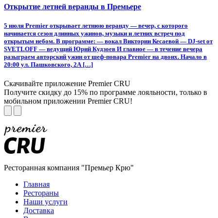
Открытие летней веранды в Премьере
5 июля Premier открывает летнюю веранду — вечер, с которого
начинается сезон длинных ужинов, музыки и летних встреч под
открытым небом. В программе: — вокал Виктории Кесаевой — DJ-set от
SVETLOFF — ведущий Юрий Кудзоев И главное — в течение вечера
разыграем авторский ужин от шеф-повара Premier на двоих. Начало в
20:00 ул. Пашковского, 2А […]
Скачивайте приложение Premier CRU
Получите скидку до 15% по программе лояльности, только в
мобильном приложении Premier CRU!
Ресторанная компания "Премьер Крю"
Главная
Рестораны
Наши услуги
Доставка