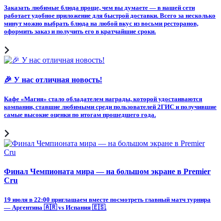
Заказать любимые блюда проще, чем вы думаете — в нашей сети
работает удобное приложение для быстрой доставки. Всего за несколько
минут можно выбрать блюда на любой вкус из восьми ресторанов,
оформить заказ и получить его в кратчайшие сроки.
🎉 У нас отличная новость!
Кафе «Магия» стало обладателем награды, которой удостаиваются
компании, ставшие любимыми среди пользователей 2ГИС и получившие
самые высокие оценки по итогам прошедшего года.
Финал Чемпионата мира — на большом экране в Premier
Cru
19 июля в 22:00 приглашаем вместе посмотреть главный матч турнира
— Аргентина 🇦🇷 vs Испания 🇪🇸.