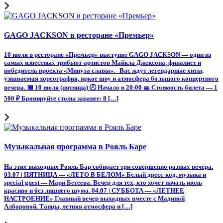
GAGO JACKSON в ресторане «Премьер»
10 июля в ресторане «Премьер» выступит GAGO JACKSON — один из
самых известных трибьют-артистов Майкла Джексона, финалист и
победитель проекта «Минута славы». Вас ждут легендарные хиты,
узнаваемая хореография, яркое шоу и атмосфера большого концертного
вечера. 📅 10 июля (пятница) 🕗 Начало в 20:00 🎫 Стоимость билета — 1
500 ₽ Бронируйте столы заранее: 8 […]
Музыкальная программа в Рояль Баре
На этих выходных Рояль Бар собирает три совершенно разных вечера.
03.07 | ПЯТНИЦА — «ЛЕТО В БЕЛОМ» Белый дресс-код, музыка и
special guest — Мари Бетеева. Вечер для тех, кто хочет начать июль
красиво и без лишнего шума. 04.07 | СУББОТА — «ЛЕТНЕЕ
НАСТРОЕНИЕ» Главный вечер выходных вместе с Мадиной
Алборовой. Танцы, летняя атмосфера и […]