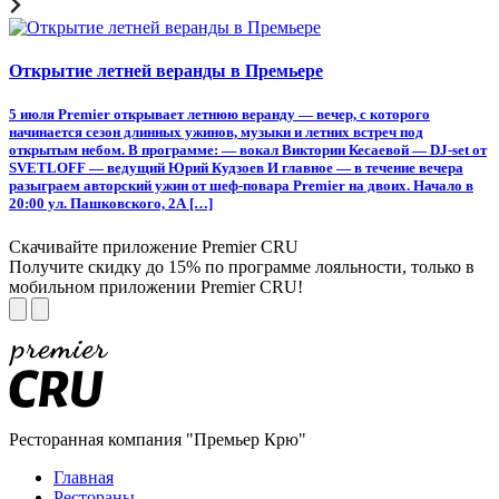
Открытие летней веранды в Премьере
5 июля Premier открывает летнюю веранду — вечер, с которого
начинается сезон длинных ужинов, музыки и летних встреч под
открытым небом. В программе: — вокал Виктории Кесаевой — DJ-set от
SVETLOFF — ведущий Юрий Кудзоев И главное — в течение вечера
разыграем авторский ужин от шеф-повара Premier на двоих. Начало в
20:00 ул. Пашковского, 2А […]
Скачивайте приложение Premier CRU
Получите скидку до 15% по программе лояльности, только в
мобильном приложении Premier CRU!
Ресторанная компания "Премьер Крю"
Главная
Рестораны