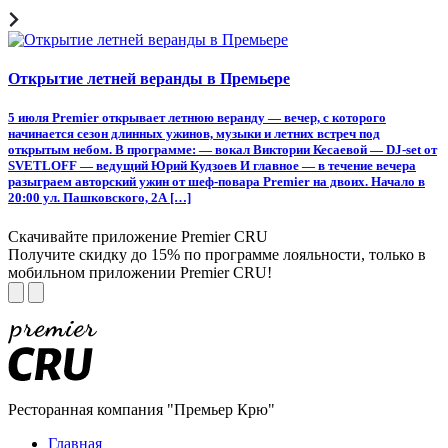
Открытие летней веранды в Премьере
5 июля Premier открывает летнюю веранду — вечер, с которого
начинается сезон длинных ужинов, музыки и летних встреч под
открытым небом. В программе: — вокал Виктории Кесаевой — DJ-set от
SVETLOFF — ведущий Юрий Кудзоев И главное — в течение вечера
разыграем авторский ужин от шеф-повара Premier на двоих. Начало в
20:00 ул. Пашковского, 2А […]
Скачивайте приложение Premier CRU
Получите скидку до 15% по программе лояльности, только в
мобильном приложении Premier CRU!
Ресторанная компания "Премьер Крю"
Главная