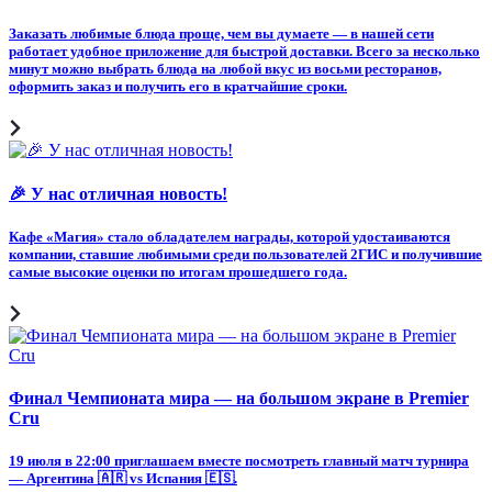
Заказать любимые блюда проще, чем вы думаете — в нашей сети
работает удобное приложение для быстрой доставки. Всего за несколько
минут можно выбрать блюда на любой вкус из восьми ресторанов,
оформить заказ и получить его в кратчайшие сроки.
🎉 У нас отличная новость!
Кафе «Магия» стало обладателем награды, которой удостаиваются
компании, ставшие любимыми среди пользователей 2ГИС и получившие
самые высокие оценки по итогам прошедшего года.
Финал Чемпионата мира — на большом экране в Premier
Cru
19 июля в 22:00 приглашаем вместе посмотреть главный матч турнира
— Аргентина 🇦🇷 vs Испания 🇪🇸.