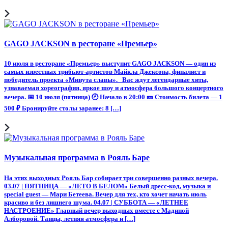
GAGO JACKSON в ресторане «Премьер»
10 июля в ресторане «Премьер» выступит GAGO JACKSON — один из
самых известных трибьют-артистов Майкла Джексона, финалист и
победитель проекта «Минута славы». Вас ждут легендарные хиты,
узнаваемая хореография, яркое шоу и атмосфера большого концертного
вечера. 📅 10 июля (пятница) 🕗 Начало в 20:00 🎫 Стоимость билета — 1
500 ₽ Бронируйте столы заранее: 8 […]
Музыкальная программа в Рояль Баре
На этих выходных Рояль Бар собирает три совершенно разных вечера.
03.07 | ПЯТНИЦА — «ЛЕТО В БЕЛОМ» Белый дресс-код, музыка и
special guest — Мари Бетеева. Вечер для тех, кто хочет начать июль
красиво и без лишнего шума. 04.07 | СУББОТА — «ЛЕТНЕЕ
НАСТРОЕНИЕ» Главный вечер выходных вместе с Мадиной
Алборовой. Танцы, летняя атмосфера и […]