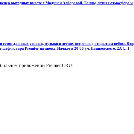
р выходных вместе с Мадиной Алборовой. Танцы, летняя атмосфера и 
тся сезон длинных ужинов, музыки и летних встреч под открытым небом. В
 шеф-повара Premier на двоих. Начало в 20:00 ул. Пашковского, 2А […]
мобильном приложении Premier CRU!