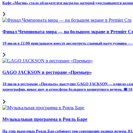
Кафе «Магия» стало обладателем награды, которой удостаиваются комп
Финал Чемпионата мира — на большом экране в Premier C
19 июля в 22:00 приглашаем вместе посмотреть главный матч турнира — А
GAGO JACKSON в ресторане «Премьер»
10 июля в ресторане «Премьер» выступит GAGO JACKSON — один из самы
хореография, яркое шоу и атмосфера большого концертного вечера. 📅 10 
Музыкальная программа в Рояль Баре
На этих выходных Рояль Бар собирает три совершенно разных вечера. 03