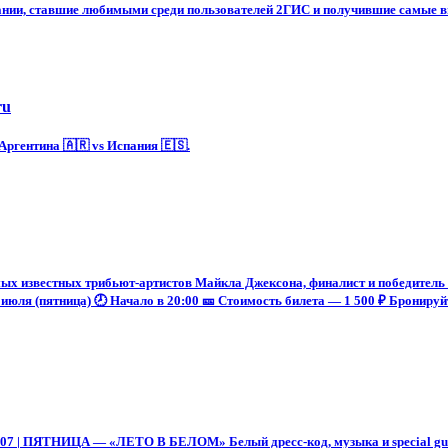
ании, ставшие любимыми среди пользователей 2ГИС и получившие самые в
ru
ргентина 🇦🇷 vs Испания 🇪🇸.
х известных трибьют-артистов Майкла Джексона, финалист и победитель 
июля (пятница) 🕗 Начало в 20:00 🎫 Стоимость билета — 1 500 ₽ Бронируйт
.07 | ПЯТНИЦА — «ЛЕТО В БЕЛОМ» Белый дресс-код, музыка и special guest