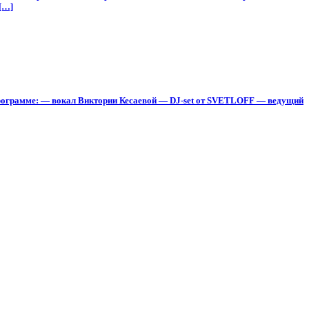
[…]
 программе: — вокал Виктории Кесаевой — DJ-set от SVETLOFF — ведущий