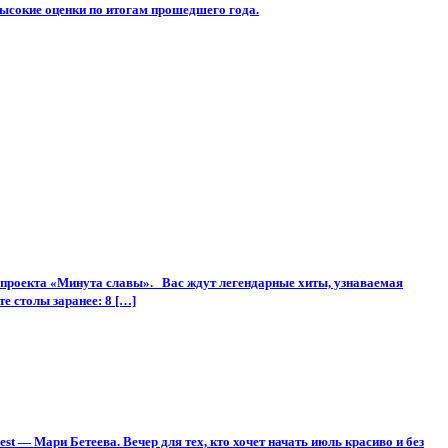
ысокие оценки по итогам прошедшего года.
проекта «Минута славы». Вас ждут легендарные хиты, узнаваемая
е столы заранее: 8 […]
 — Мари Бетеева. Вечер для тех, кто хочет начать июль красиво и без