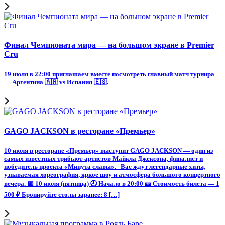
Финал Чемпионата мира — на большом экране в Premier
Cru
19 июля в 22:00 приглашаем вместе посмотреть главный матч турнира
— Аргентина 🇦🇷 vs Испания 🇪🇸.
GAGO JACKSON в ресторане «Премьер»
10 июля в ресторане «Премьер» выступит GAGO JACKSON — один из
самых известных трибьют-артистов Майкла Джексона, финалист и
победитель проекта «Минута славы». Вас ждут легендарные хиты,
узнаваемая хореография, яркое шоу и атмосфера большого концертного
вечера. 📅 10 июля (пятница) 🕗 Начало в 20:00 🎫 Стоимость билета — 1
500 ₽ Бронируйте столы заранее: 8 […]