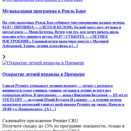
Музыкальная программа в Рояль Баре
На этих выходных Рояль Бар собирает три совершенно разных вечера.
03.07 | ПЯТНИЦА — «ЛЕТО В БЕЛОМ» Белый дресс-код, музыка и
special guest — Мари Бетеева. Вечер для тех, кто хочет начать июль
красиво и без лишнего шума. 04.07 | СУББОТА — «ЛЕТНЕЕ
НАСТРОЕНИЕ» Главный вечер выходных вместе с Мадиной
Алборовой. Танцы, летняя атмосфера и […]
Открытие летней веранды в Премьере
5 июля Premier открывает летнюю веранду — вечер, с которого
начинается сезон длинных ужинов, музыки и летних встреч под
открытым небом. В программе: — вокал Виктории Кесаевой — DJ-set от
SVETLOFF — ведущий Юрий Кудзоев И главное — в течение вечера
разыграем авторский ужин от шеф-повара Premier на двоих. Начало в
20:00 ул. Пашковского, 2А […]
Скачивайте приложение Premier CRU
Получите скидку до 15% по программе лояльности, только в