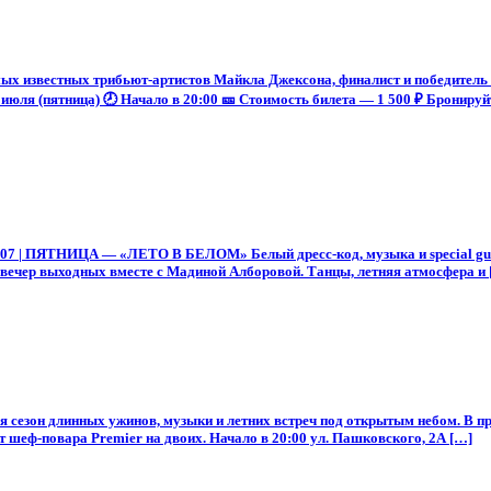
х известных трибьют-артистов Майкла Джексона, финалист и победитель 
июля (пятница) 🕗 Начало в 20:00 🎫 Стоимость билета — 1 500 ₽ Бронируйт
.07 | ПЯТНИЦА — «ЛЕТО В БЕЛОМ» Белый дресс-код, музыка и special guest
р выходных вместе с Мадиной Алборовой. Танцы, летняя атмосфера и 
тся сезон длинных ужинов, музыки и летних встреч под открытым небом. В
 шеф-повара Premier на двоих. Начало в 20:00 ул. Пашковского, 2А […]