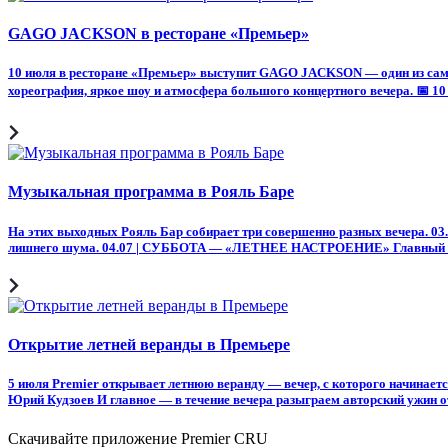
GAGO JACKSON в ресторане «Премьер»
10 июля в ресторане «Премьер» выступит GAGO JACKSON — один из самы
хореография, яркое шоу и атмосфера большого концертного вечера. 📅 10 
Музыкальная программа в Рояль Баре
На этих выходных Рояль Бар собирает три совершенно разных вечера. 03
лишнего шума. 04.07 | СУББОТА — «ЛЕТНЕЕ НАСТРОЕНИЕ» Главный вече
Открытие летней веранды в Премьере
5 июля Premier открывает летнюю веранду — вечер, с которого начинае
Юрий Кудзоев И главное — в течение вечера разыграем авторский ужин от
Скачивайте приложение Premier CRU