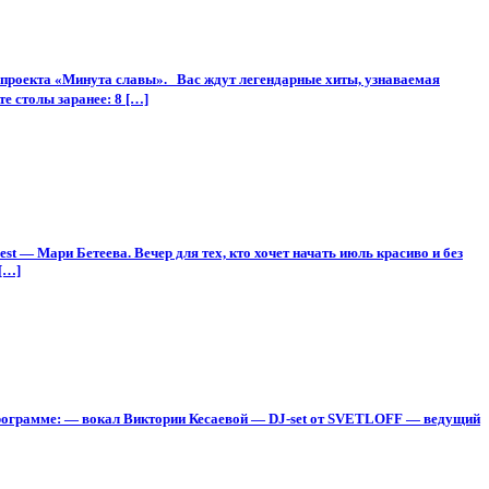
проекта «Минута славы». Вас ждут легендарные хиты, узнаваемая
е столы заранее: 8 […]
 — Мари Бетеева. Вечер для тех, кто хочет начать июль красиво и без
[…]
 программе: — вокал Виктории Кесаевой — DJ-set от SVETLOFF — ведущий