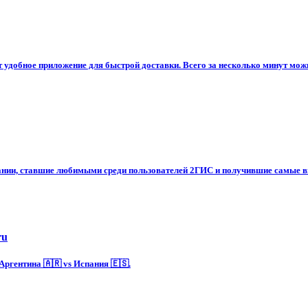
 удобное приложение для быстрой доставки. Всего за несколько минут можн
ании, ставшие любимыми среди пользователей 2ГИС и получившие самые в
ru
ргентина 🇦🇷 vs Испания 🇪🇸.