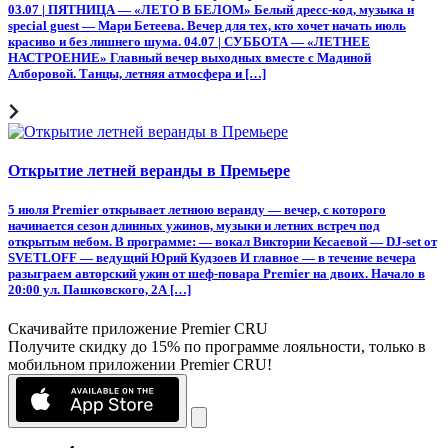
03.07 | ПЯТНИЦА — «ЛЕТО В БЕЛОМ» Белый дресс-код, музыка и
special guest — Мари Бетеева. Вечер для тех, кто хочет начать июль
красиво и без лишнего шума. 04.07 | СУББОТА — «ЛЕТНЕЕ
НАСТРОЕНИЕ» Главный вечер выходных вместе с Мадиной
Алборовой. Танцы, летняя атмосфера и […]
Открытие летней веранды в Премьере
5 июля Premier открывает летнюю веранду — вечер, с которого
начинается сезон длинных ужинов, музыки и летних встреч под
открытым небом. В программе: — вокал Виктории Кесаевой — DJ-set от
SVETLOFF — ведущий Юрий Кудзоев И главное — в течение вечера
разыграем авторский ужин от шеф-повара Premier на двоих. Начало в
20:00 ул. Пашковского, 2А […]
Скачивайте приложение Premier CRU
Получите скидку до 15% по программе лояльности, только в
мобильном приложении Premier CRU!