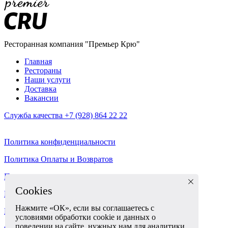
Ресторанная компания "Премьер Крю"
Главная
Рестораны
Наши услуги
Доставка
Вакансии
Служба качества +7 (928) 864 22 22
Политика конфиденциальности
Политика Оплаты и Возвратов
Пользовательское соглашение
Cookies
Разработка корпоративного сайта - ABETA
Нажмите «ОК», если вы соглашаетесь с
Политика использования cookies
условиями обработки cookie и данных о
поведении на сайте, нужных нам для аналитики.