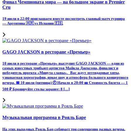
Финал Чемпионата мира — на большом экране в Premier
Cru
19 июля в 22:00 приглашаем вместе посмотреть главный матч турнира
— Аргентина 🇦🇷 vs Испания 🇪🇸.
GAGO JACKSON в ресторане «Премьер»
10 июля в ресторане «Премьер» выступит GAGO JACKSON — один из
самых известных трибьют-артистов Майкла Джексона, финалист и
победитель проекта «Минута славы». Вас ждут легендарные хиты,
узнаваемая хореография, яркое шоу и атмосфера большого концертного
вечера. 📅 10 июля (пятница) 🕗 Начало в 20:00 🎫 Стоимость билета — 1
500 ₽ Бронируйте столы заранее: 8 […]
Музыкальная программа в Рояль Баре
На этих выходных Рояль Бар собирает три совершенно разных вечера.