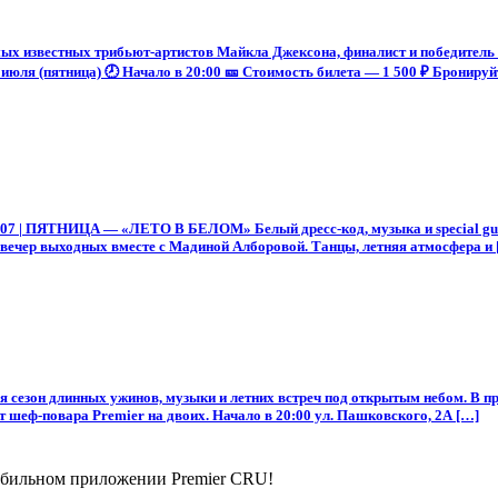
х известных трибьют-артистов Майкла Джексона, финалист и победитель 
июля (пятница) 🕗 Начало в 20:00 🎫 Стоимость билета — 1 500 ₽ Бронируйт
.07 | ПЯТНИЦА — «ЛЕТО В БЕЛОМ» Белый дресс-код, музыка и special guest
р выходных вместе с Мадиной Алборовой. Танцы, летняя атмосфера и 
тся сезон длинных ужинов, музыки и летних встреч под открытым небом. В
 шеф-повара Premier на двоих. Начало в 20:00 ул. Пашковского, 2А […]
мобильном приложении Premier CRU!