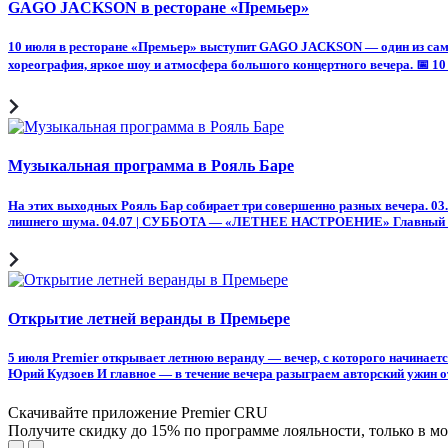
GAGO JACKSON в ресторане «Премьер»
10 июля в ресторане «Премьер» выступит GAGO JACKSON — один из самы
хореография, яркое шоу и атмосфера большого концертного вечера. 📅 10 
Музыкальная программа в Рояль Баре
На этих выходных Рояль Бар собирает три совершенно разных вечера. 03
лишнего шума. 04.07 | СУББОТА — «ЛЕТНЕЕ НАСТРОЕНИЕ» Главный вече
Открытие летней веранды в Премьере
5 июля Premier открывает летнюю веранду — вечер, с которого начинае
Юрий Кудзоев И главное — в течение вечера разыграем авторский ужин от
Скачивайте приложение Premier CRU
Получите скидку до 15% по программе лояльности, только в 