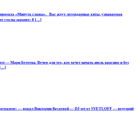
проекта «Минута славы». Вас ждут легендарные хиты, узнаваемая
е столы заранее: 8 […]
 — Мари Бетеева. Вечер для тех, кто хочет начать июль красиво и без
[…]
 программе: — вокал Виктории Кесаевой — DJ-set от SVETLOFF — ведущий