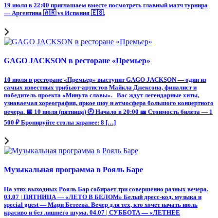
19 июля в 22:00 приглашаем вместе посмотреть главный матч турнира
— Аргентина 🇦🇷 vs Испания 🇪🇸.
GAGO JACKSON в ресторане «Премьер»
10 июля в ресторане «Премьер» выступит GAGO JACKSON — один из
самых известных трибьют-артистов Майкла Джексона, финалист и
победитель проекта «Минута славы». Вас ждут легендарные хиты,
узнаваемая хореография, яркое шоу и атмосфера большого концертного
вечера. 📅 10 июля (пятница) 🕗 Начало в 20:00 🎫 Стоимость билета — 1
500 ₽ Бронируйте столы заранее: 8 […]
Музыкальная программа в Рояль Баре
На этих выходных Рояль Бар собирает три совершенно разных вечера.
03.07 | ПЯТНИЦА — «ЛЕТО В БЕЛОМ» Белый дресс-код, музыка и
special guest — Мари Бетеева. Вечер для тех, кто хочет начать июль
красиво и без лишнего шума. 04.07 | СУББОТА — «ЛЕТНЕЕ