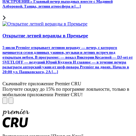
НАСТРОЕНИЕ» Главный вечер выходных вместе с Мадиной
Алборовой. Танцы, летняя атмосфера и […]
Открытие летней веранды в Премьере
5 июля Premier открывает летнюю веранду — вечер, с которого
начинается сезон длинных ужинов, музыки и летних встреч под
открытым небом. В программе: — вокал Виктории Кесаевой — DJ-set от
SVETLOFF — ведущий Юрий Кудзоев И главное — в течение вечера
разыграем авторский ужин от шеф-повара Premier на двоих. Начало в
20:00 ул. Пашковского, 2А […]
Скачивайте приложение Premier CRU
Получите скидку до 15% по программе лояльности, только в
мобильном приложении Premier CRU!