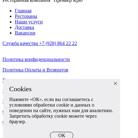
Ресторанная компания "Премьер Крю"
Главная
Рестораны
Наши услуги
Доставка
Вакансии
Служба качества +7 (928) 864 22 22
Политика конфиденциальности
Политика Оплаты и Возвратов
Пользовательское соглашение
Cookies
Разработка корпоративного сайта - ABETA
Нажмите «ОК», если вы соглашаетесь с
Политика использования cookies
условиями обработки cookie и данных о
поведении на сайте, нужных нам для аналитики.
Согласие на обработку персональных данных
Запретить обработку cookie можете через
браузер.
Служба качества 7 (928) 864 22 22
ОК