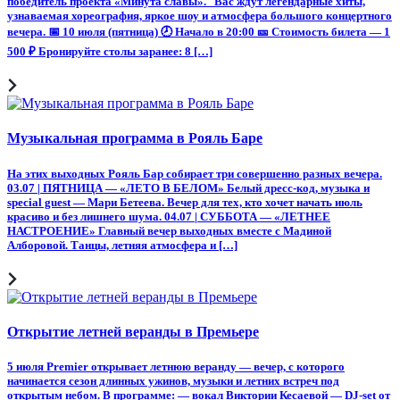
победитель проекта «Минута славы». Вас ждут легендарные хиты,
узнаваемая хореография, яркое шоу и атмосфера большого концертного
вечера. 📅 10 июля (пятница) 🕗 Начало в 20:00 🎫 Стоимость билета — 1
500 ₽ Бронируйте столы заранее: 8 […]
Музыкальная программа в Рояль Баре
На этих выходных Рояль Бар собирает три совершенно разных вечера.
03.07 | ПЯТНИЦА — «ЛЕТО В БЕЛОМ» Белый дресс-код, музыка и
special guest — Мари Бетеева. Вечер для тех, кто хочет начать июль
красиво и без лишнего шума. 04.07 | СУББОТА — «ЛЕТНЕЕ
НАСТРОЕНИЕ» Главный вечер выходных вместе с Мадиной
Алборовой. Танцы, летняя атмосфера и […]
Открытие летней веранды в Премьере
5 июля Premier открывает летнюю веранду — вечер, с которого
начинается сезон длинных ужинов, музыки и летних встреч под
открытым небом. В программе: — вокал Виктории Кесаевой — DJ-set от