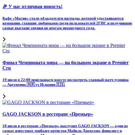
🎉 У нас отличная новость!
Кафе «Магия» стало обладателем награды, которой удостаиваются
компании, ставшие любимыми среди пользователей 2ГИС и получившие
самые высокие оценки по итогам прошедшего года.
Финал Чемпионата мира — на большом экране в Premier
Cru
19 июля в 22:00 приглашаем вместе посмотреть главный матч турнира
— Аргентина 🇦🇷 vs Испания 🇪🇸.
GAGO JACKSON в ресторане «Премьер»
10 июля в ресторане «Премьер» выступит GAGO JACKSON — один из
самых известных трибьют-артистов Майкла Джексона, финалист и