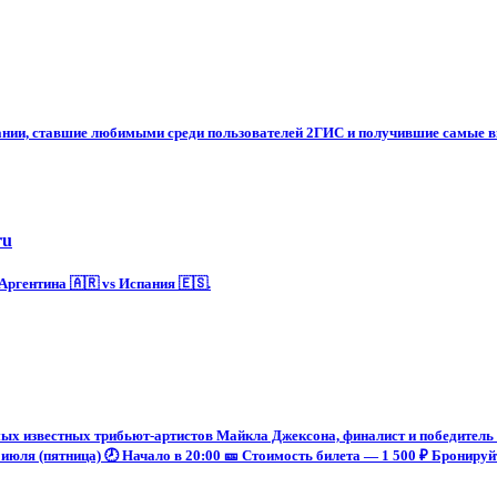
ании, ставшие любимыми среди пользователей 2ГИС и получившие самые в
ru
ргентина 🇦🇷 vs Испания 🇪🇸.
х известных трибьют-артистов Майкла Джексона, финалист и победитель 
июля (пятница) 🕗 Начало в 20:00 🎫 Стоимость билета — 1 500 ₽ Бронируйт