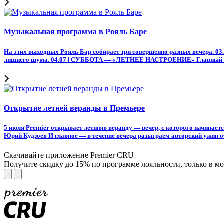
Музыкальная программа в Рояль Баре
На этих выходных Рояль Бар собирает три совершенно разных вечера. 03
лишнего шума. 04.07 | СУББОТА — «ЛЕТНЕЕ НАСТРОЕНИЕ» Главный вече
Открытие летней веранды в Премьере
5 июля Premier открывает летнюю веранду — вечер, с которого начинае
Юрий Кудзоев И главное — в течение вечера разыграем авторский ужин от
Скачивайте приложение Premier CRU
Получите скидку до 15% по программе лояльности, только в 