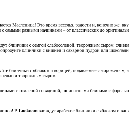
ается Масленица! Это время веселья, радости и, конечно же, в
ы с самыми разными начинками – от классических до оригиналь
ждут блинчики с семгой слабосоленой, творожным сыром, сливка
, попробуйте блинчики с вишней и сахарной пудрой или шокола
йте блинчики с яблоком и корицей, подаваемые с мороженым, а
орелью и творожным сыром.
линами с томленой говядиной, шпинатными блинами с форелью 
блинов! В
Lookoom
вас ждут арабские блинчики с яблоком и ван