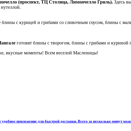
нчелло (проспект, ТЦ Столица, Лимончелло Гриль).
Здесь вы
 нутеллой.
 блины с курицей и грибами со сливочным соусом, блины с мал
ангале
готовят блины с творогом, блины с грибами и куриной г
о же, вкусные моменты! Всем веселой Масленицы!
 удобное приложение для быстрой доставки. Всего за несколько минут можн