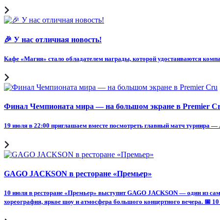
🎉 У нас отличная новость!
Кафе «Магия» стало обладателем награды, которой удостаиваются комп
Финал Чемпионата мира — на большом экране в Premier C
19 июля в 22:00 приглашаем вместе посмотреть главный матч турнира — А
GAGO JACKSON в ресторане «Премьер»
10 июля в ресторане «Премьер» выступит GAGO JACKSON — один из самы
хореография, яркое шоу и атмосфера большого концертного вечера. 📅 10 