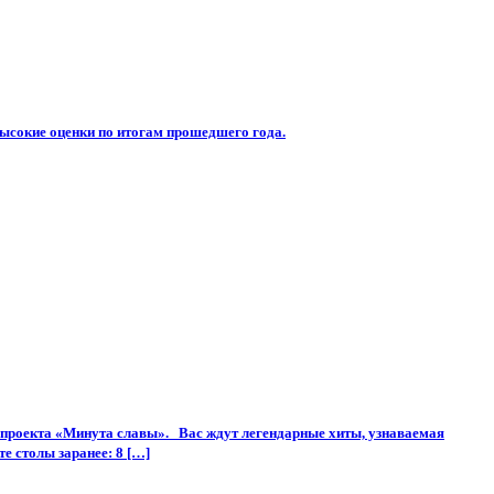
ысокие оценки по итогам прошедшего года.
проекта «Минута славы». Вас ждут легендарные хиты, узнаваемая
е столы заранее: 8 […]