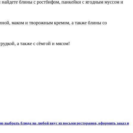
 найдете блины с ростбифом, панкейки с ягодным муссом и
иной, маком и творожным кремом, а также блины со
рудкой, а также с сёмгой и мясом!
о выбрать блюда на любой вкус из восьми ресторанов, оформить заказ и