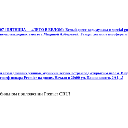
.07 | ПЯТНИЦА — «ЛЕТО В БЕЛОМ» Белый дресс-код, музыка и special guest
р выходных вместе с Мадиной Алборовой. Танцы, летняя атмосфера и 
тся сезон длинных ужинов, музыки и летних встреч под открытым небом. В
 шеф-повара Premier на двоих. Начало в 20:00 ул. Пашковского, 2А […]
мобильном приложении Premier CRU!