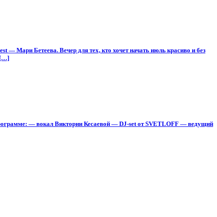
 — Мари Бетеева. Вечер для тех, кто хочет начать июль красиво и без
[…]
 программе: — вокал Виктории Кесаевой — DJ-set от SVETLOFF — ведущий