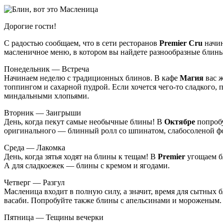
Дорогие гости!
С радостью сообщаем, что в сети ресторанов
Premier Cru
начин
масленичное меню, в котором вы найдете разнообразные блин
Понедельник — Встреча
Начинаем неделю с традиционных блинов. В кафе
Магия
вас 
топпингом и сахарной пудрой. Если хочется чего-то сладкого
миндальными хлопьями.
Вторник — Заигрыши
День, когда пекут самые необычные блины! В
Октябре
попробу
оригинального — блинный ролл со шпинатом, слабосоленой ф
Среда — Лакомка
День, когда зятья ходят на блины к тещам! В
Premier
угощаем б
А для сладкоежек — блины с кремом и ягодами.
Четверг — Разгул
Масленица входит в полную силу, а значит, время для сытных 
васаби. Попробуйте также блины с апельсинами и мороженым.
Пятница — Тещины вечерки