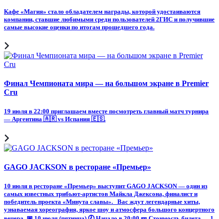
Кафе «Магия» стало обладателем награды, которой удостаиваются
компании, ставшие любимыми среди пользователей 2ГИС и получившие
самые высокие оценки по итогам прошедшего года.
Финал Чемпионата мира — на большом экране в Premier
Cru
19 июля в 22:00 приглашаем вместе посмотреть главный матч турнира
— Аргентина 🇦🇷 vs Испания 🇪🇸.
GAGO JACKSON в ресторане «Премьер»
10 июля в ресторане «Премьер» выступит GAGO JACKSON — один из
самых известных трибьют-артистов Майкла Джексона, финалист и
победитель проекта «Минута славы». Вас ждут легендарные хиты,
узнаваемая хореография, яркое шоу и атмосфера большого концертного
вечера. 📅 10 июля (пятница) 🕗 Начало в 20:00 🎫 Стоимость билета — 1