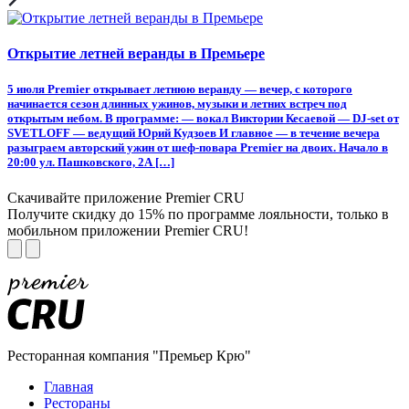
Открытие летней веранды в Премьере
5 июля Premier открывает летнюю веранду — вечер, с которого
начинается сезон длинных ужинов, музыки и летних встреч под
открытым небом. В программе: — вокал Виктории Кесаевой — DJ-set от
SVETLOFF — ведущий Юрий Кудзоев И главное — в течение вечера
разыграем авторский ужин от шеф-повара Premier на двоих. Начало в
20:00 ул. Пашковского, 2А […]
Скачивайте приложение Premier CRU
Получите скидку до 15% по программе лояльности, только в
мобильном приложении Premier CRU!
Ресторанная компания "Премьер Крю"
Главная
Рестораны