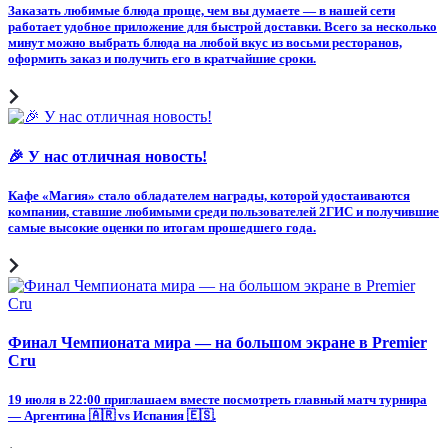
Заказать любимые блюда проще, чем вы думаете — в нашей сети
работает удобное приложение для быстрой доставки. Всего за несколько
минут можно выбрать блюда на любой вкус из восьми ресторанов,
оформить заказ и получить его в кратчайшие сроки.
🎉 У нас отличная новость!
Кафе «Магия» стало обладателем награды, которой удостаиваются
компании, ставшие любимыми среди пользователей 2ГИС и получившие
самые высокие оценки по итогам прошедшего года.
Финал Чемпионата мира — на большом экране в Premier
Cru
19 июля в 22:00 приглашаем вместе посмотреть главный матч турнира
— Аргентина 🇦🇷 vs Испания 🇪🇸.