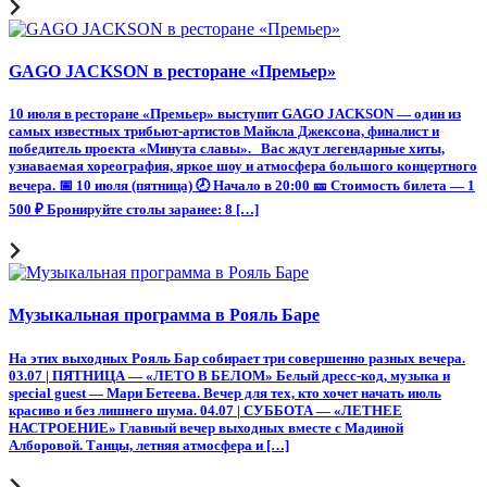
GAGO JACKSON в ресторане «Премьер»
10 июля в ресторане «Премьер» выступит GAGO JACKSON — один из
самых известных трибьют-артистов Майкла Джексона, финалист и
победитель проекта «Минута славы». Вас ждут легендарные хиты,
узнаваемая хореография, яркое шоу и атмосфера большого концертного
вечера. 📅 10 июля (пятница) 🕗 Начало в 20:00 🎫 Стоимость билета — 1
500 ₽ Бронируйте столы заранее: 8 […]
Музыкальная программа в Рояль Баре
На этих выходных Рояль Бар собирает три совершенно разных вечера.
03.07 | ПЯТНИЦА — «ЛЕТО В БЕЛОМ» Белый дресс-код, музыка и
special guest — Мари Бетеева. Вечер для тех, кто хочет начать июль
красиво и без лишнего шума. 04.07 | СУББОТА — «ЛЕТНЕЕ
НАСТРОЕНИЕ» Главный вечер выходных вместе с Мадиной
Алборовой. Танцы, летняя атмосфера и […]