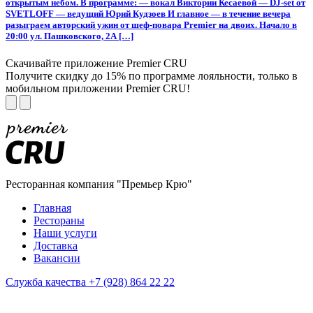
открытым небом. В программе: — вокал Виктории Кесаевой — DJ-set от
SVETLOFF — ведущий Юрий Кудзоев И главное — в течение вечера
разыграем авторский ужин от шеф-повара Premier на двоих. Начало в
20:00 ул. Пашковского, 2А […]
Скачивайте приложение Premier CRU
Получите скидку до 15% по программе лояльности, только в
мобильном приложении Premier CRU!
Ресторанная компания "Премьер Крю"
Главная
Рестораны
Наши услуги
Доставка
Вакансии
Служба качества +7 (928) 864 22 22