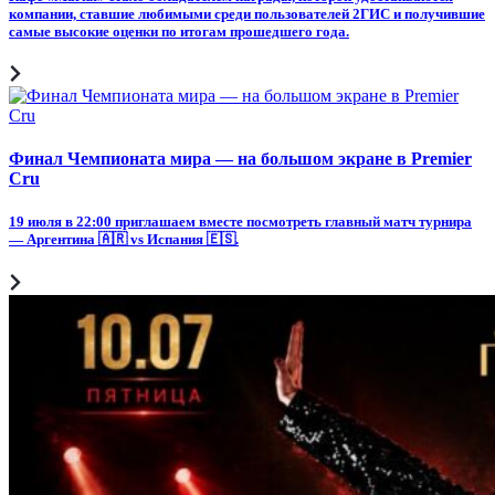
компании, ставшие любимыми среди пользователей 2ГИС и получившие
самые высокие оценки по итогам прошедшего года.
Финал Чемпионата мира — на большом экране в Premier
Cru
19 июля в 22:00 приглашаем вместе посмотреть главный матч турнира
— Аргентина 🇦🇷 vs Испания 🇪🇸.