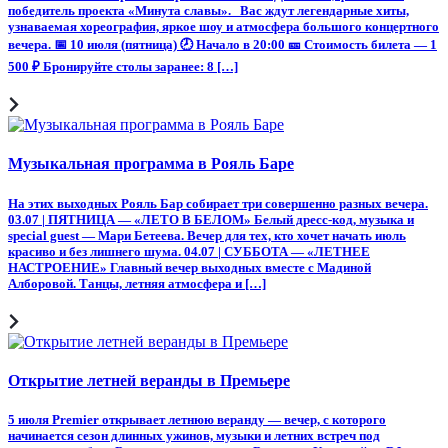
победитель проекта «Минута славы». Вас ждут легендарные хиты,
узнаваемая хореография, яркое шоу и атмосфера большого концертного
вечера. 📅 10 июля (пятница) 🕗 Начало в 20:00 🎫 Стоимость билета — 1
500 ₽ Бронируйте столы заранее: 8 […]
Музыкальная программа в Рояль Баре
На этих выходных Рояль Бар собирает три совершенно разных вечера.
03.07 | ПЯТНИЦА — «ЛЕТО В БЕЛОМ» Белый дресс-код, музыка и
special guest — Мари Бетеева. Вечер для тех, кто хочет начать июль
красиво и без лишнего шума. 04.07 | СУББОТА — «ЛЕТНЕЕ
НАСТРОЕНИЕ» Главный вечер выходных вместе с Мадиной
Алборовой. Танцы, летняя атмосфера и […]
Открытие летней веранды в Премьере
5 июля Premier открывает летнюю веранду — вечер, с которого
начинается сезон длинных ужинов, музыки и летних встреч под