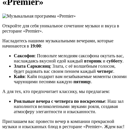
«Premier»
Откройте для себя уникальное сочетание музыки и вкуса в
ресторане «Premier».
Насладитесь нашими музыкальными вечерами, которые
начинаются в
19:00
:
Саксофон
: Позвольте мелодиям саксофона окутать вас,
наслаждаясь вкусной едой каждый
вторник
и
субботу
.
Злата Саркисянц
: Злата, с её волшебным голосом,
будет радовать вас своим пением каждый
четверг
.
Кайя
: Кайя подарит вам незабываемые моменты своими
чарующими песнями каждую
пятницу
.
А для тех, кто предпочитает классику, мы предлагаем:
Рояльные вечера с четверга по воскресенье
: Наш зал
наполнится великолепными звуками рояля, создавая
атмосферу элегантности и изысканности.
Приглашаем вас провести вечер в компании прекрасной
музыки и изысканных блюд в ресторане «Premier». Ждем вас!