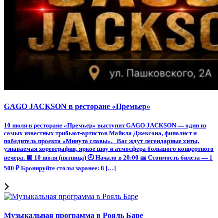
GAGO JACKSON в ресторане «Премьер»
10 июля в ресторане «Премьер» выступит GAGO JACKSON — один из
самых известных трибьют-артистов Майкла Джексона, финалист и
победитель проекта «Минута славы». Вас ждут легендарные хиты,
узнаваемая хореография, яркое шоу и атмосфера большого концертного
вечера. 📅 10 июля (пятница) 🕗 Начало в 20:00 🎫 Стоимость билета — 1
500 ₽ Бронируйте столы заранее: 8 […]
Музыкальная программа в Рояль Баре