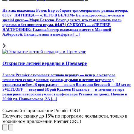
На этих выходных Рояль Бар собирает три совершенно разных вечера.
03.07 | ПЯТНИЦА — «ЛЕТО В БЕЛОМ» Белый дресс-код, музыка и
special guest — Мари Бетеева. Вечер для тех, кто хочет начать июль
красиво и без лишнего шума. 04.07 | СУББОТА — «ЛЕТНЕЕ
НАСТРОЕНИЕ» Главный вечер выходных вместе с Мадиной
Алборовой. Танцы, летняя атмосфера и […]
Открытие летней веранды в Премьере
5 июля Premier открывает летнюю веранду — вечер, с которого
начинается сезон длинных ужинов, музыки и летних встреч под
открытым небом. В программе: — вокал Виктории Кесаевой — DJ-set от
SVETLOFF — ведущий Юрий Кудзоев И главное — в течение вечера
разыграем авторский ужин от шеф-повара Premier на двоих. Начало в
20:00 ул. Пашковского, 2А […]
Скачивайте приложение Premier CRU
Получите скидку до 15% по программе лояльности, только в
мобильном приложении Premier CRU!