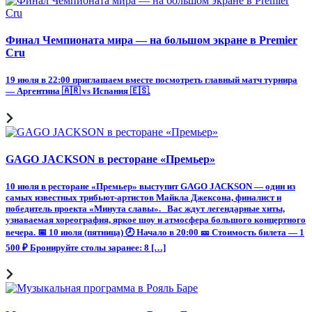
Финал Чемпионата мира — на большом экране в Premier
Cru
19 июля в 22:00 приглашаем вместе посмотреть главный матч турнира
— Аргентина 🇦🇷 vs Испания 🇪🇸.
GAGO JACKSON в ресторане «Премьер»
10 июля в ресторане «Премьер» выступит GAGO JACKSON — один из
самых известных трибьют-артистов Майкла Джексона, финалист и
победитель проекта «Минута славы». Вас ждут легендарные хиты,
узнаваемая хореография, яркое шоу и атмосфера большого концертного
вечера. 📅 10 июля (пятница) 🕗 Начало в 20:00 🎫 Стоимость билета — 1
500 ₽ Бронируйте столы заранее: 8 […]