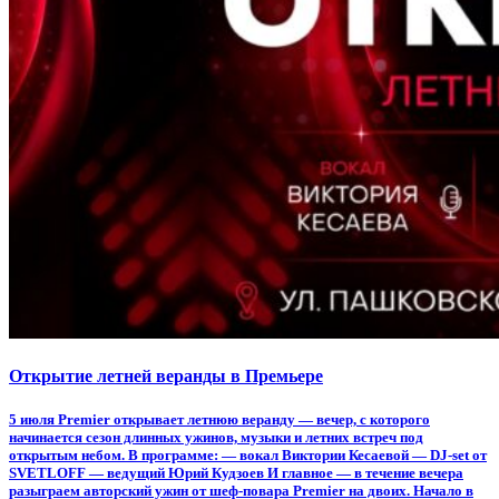
Открытие летней веранды в Премьере
5 июля Premier открывает летнюю веранду — вечер, с которого
начинается сезон длинных ужинов, музыки и летних встреч под
открытым небом. В программе: — вокал Виктории Кесаевой — DJ-set от
SVETLOFF — ведущий Юрий Кудзоев И главное — в течение вечера
разыграем авторский ужин от шеф-повара Premier на двоих. Начало в