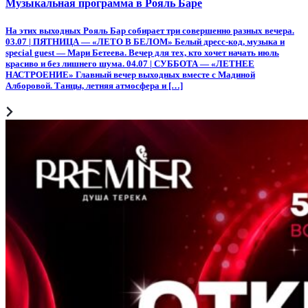
Музыкальная программа в Рояль Баре
На этих выходных Рояль Бар собирает три совершенно разных вечера.
03.07 | ПЯТНИЦА — «ЛЕТО В БЕЛОМ» Белый дресс-код, музыка и
special guest — Мари Бетеева. Вечер для тех, кто хочет начать июль
красиво и без лишнего шума. 04.07 | СУББОТА — «ЛЕТНЕЕ
НАСТРОЕНИЕ» Главный вечер выходных вместе с Мадиной
Алборовой. Танцы, летняя атмосфера и […]